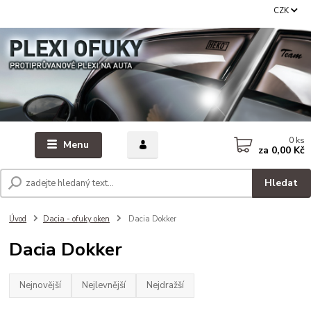
CZK
0
ks
Menu
za
0,00 Kč
Hledat
Úvod
Dacia - ofuky oken
Dacia Dokker
Dacia Dokker
Nejnovější
Nejlevnější
Nejdražší