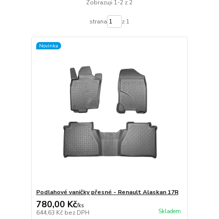
Zobrazuji 1-2 z 2
strana
z 1
Novinka
Podlahové vaničky přesné - Renault Alaskan 17R
780,00 Kč
/
ks
Skladem
644,63 Kč
bez DPH