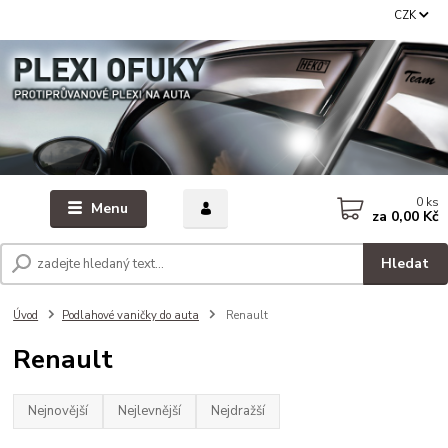
CZK
0
ks
Menu
za
0,00 Kč
Hledat
Úvod
Podlahové vaničky do auta
Renault
Renault
Nejnovější
Nejlevnější
Nejdražší