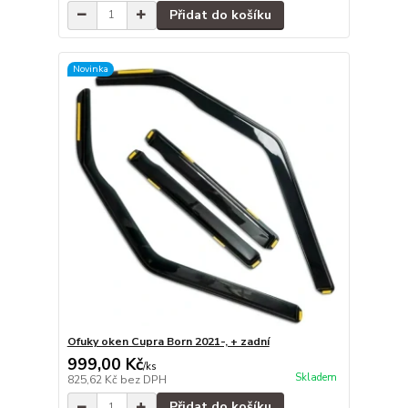
Přidat do košíku
Novinka
Ofuky oken Cupra Born 2021-, + zadní
999,00 Kč
/
ks
Skladem
825,62 Kč
bez DPH
Přidat do košíku