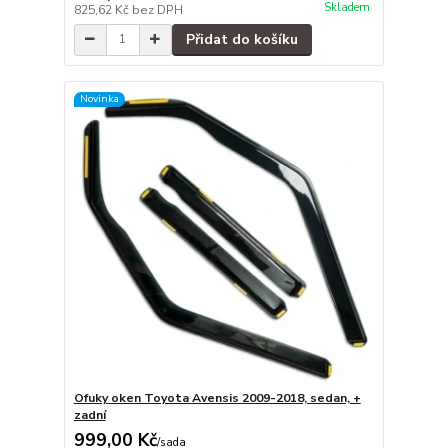
Skladem
825,62 Kč
bez DPH
Přidat do košíku
Novinka
Ofuky oken Toyota Avensis 2009-2018, sedan, +
zadní
999,00 Kč
/
sada