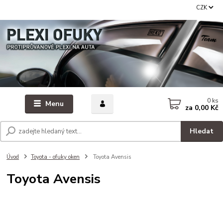
CZK
0
ks
Menu
za
0,00 Kč
Hledat
Úvod
Toyota - ofuky oken
Toyota Avensis
Toyota Avensis