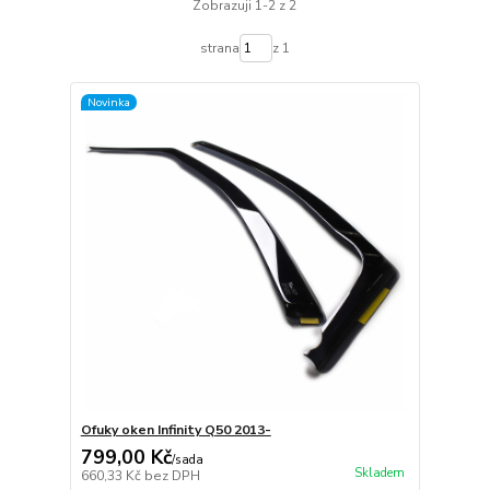
Zobrazuji 1-2 z 2
strana
z 1
Novinka
Ofuky oken Infinity Q50 2013-
799,00 Kč
/
sada
Skladem
660,33 Kč
bez DPH