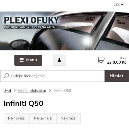
CZK
0
ks
Menu
za
0,00 Kč
Hledat
Úvod
Infiniti - ofuky oken
Infiniti Q50
Infiniti Q50
Nejnovější
Nejlevnější
Nejdražší