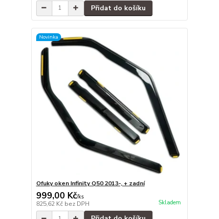
Přidat do košíku
Novinka
Ofuky oken Infinity Q50 2013-, + zadní
999,00 Kč
/
ks
Skladem
825,62 Kč
bez DPH
Přidat do košíku