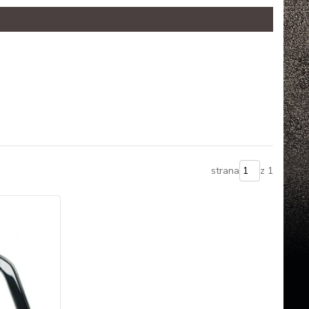
strana
z 1