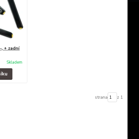
-, + zadní
Skladem
šíku
strana
z 1