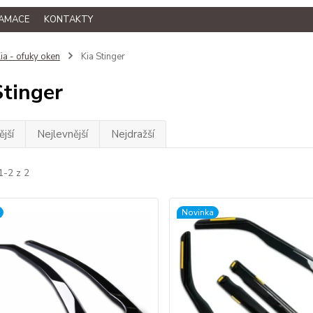
LAMACE
KONTAKTY
ia - ofuky oken
Kia Stinger
Stinger
jší
Nejlevnější
Nejdražší
1-2 z 2
Novinka