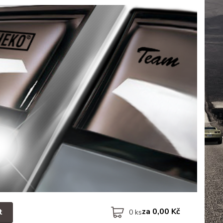
za
0,00 Kč
t
0
ks