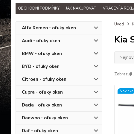
OBCHODNÍ PODMÍNKY
JAK NAKUPOVAT
VRÁCENÍ A REK
Úvod
K
Alfa Romeo - ofuky oken
Kia 
Audi - ofuky oken
BMW - ofuky oken
Nejnově
BYD - ofuky oken
Zobrazuji 
Citroen - ofuky oken
Novinka
Cupra - ofuky oken
Dacia - ofuky oken
Daewoo - ofuky oken
Daf - ofuky oken