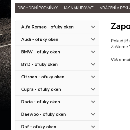
OBCHODNÍ PODMÍNKY
JAK NAKUPOVAT
VRÁCENÍ A REK
Zapo
Alfa Romeo - ofuky oken
Audi - ofuky oken
Pokud již
Zašleme V
BMW - ofuky oken
Váš e-mai
BYD - ofuky oken
Citroen - ofuky oken
Cupra - ofuky oken
Dacia - ofuky oken
Daewoo - ofuky oken
Daf - ofuky oken