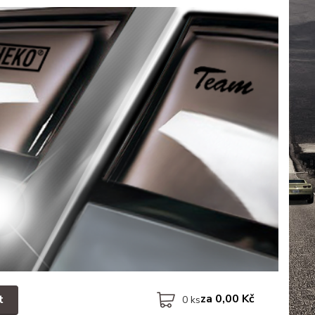
za
0,00 Kč
t
0
ks