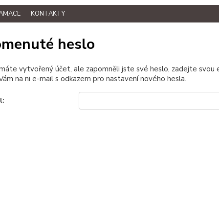
LAMACE
KONTAKTY
menuté heslo
 máte vytvořený účet, ale zapomněli jste své heslo, zadejte svou e-
ám na ni e-mail s odkazem pro nastavení nového hesla.
l: