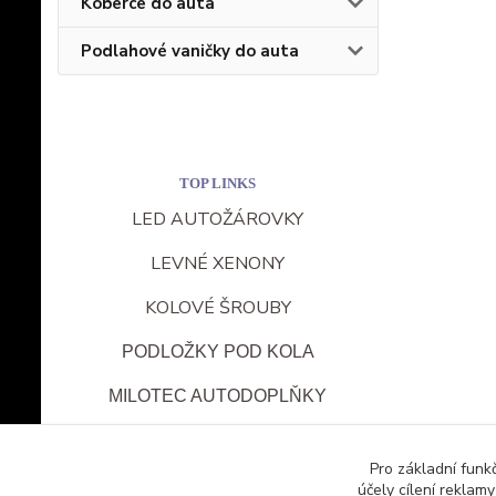
Koberce do auta
Podlahové vaničky do auta
TOP LINKS
LED AUTOŽÁROVKY
LEVNÉ XENONY
KOLOVÉ ŠROUBY
PODLOŽKY POD KOLA
MILOTEC AUTODOPLŇKY
FUKY
Pro základní funk
účely cílení reklam