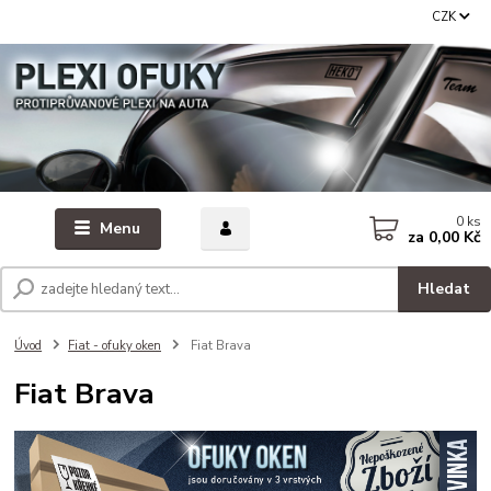
CZK
0
ks
Menu
za
0,00 Kč
Hledat
Úvod
Fiat - ofuky oken
Fiat Brava
Fiat Brava