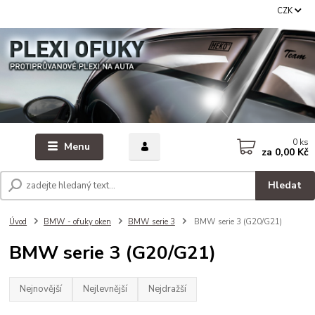
CZK
0
ks
Menu
za
0,00 Kč
Hledat
Úvod
BMW - ofuky oken
BMW serie 3
BMW serie 3 (G20/G21)
BMW serie 3 (G20/G21)
Nejnovější
Nejlevnější
Nejdražší