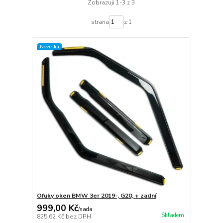
Zobrazuji 1-3 z 3
strana
z 1
Novinka
Ofuky oken BMW 3er 2019-, G20, + zadní
999,00 Kč
/
sada
Skladem
825,62 Kč
bez DPH