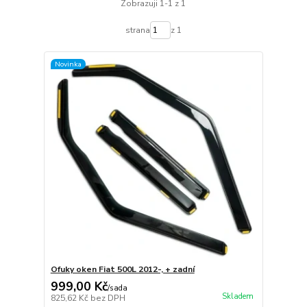
Zobrazuji 1-1 z 1
strana
z 1
Novinka
Ofuky oken Fiat 500L 2012-, + zadní
999,00 Kč
/
sada
Skladem
825,62 Kč
bez DPH