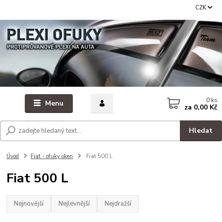
CZK
0
ks
Menu
za
0,00 Kč
Hledat
Úvod
Fiat - ofuky oken
Fiat 500 L
Fiat 500 L
Nejnovější
Nejlevnější
Nejdražší