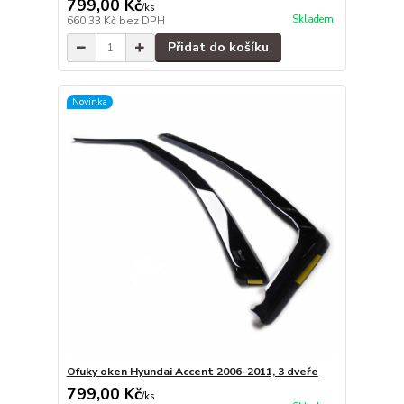
799,00 Kč
/
ks
Skladem
660,33 Kč
bez DPH
Přidat do košíku
Novinka
Ofuky oken Hyundai Accent 2006-2011, 3 dveře
799,00 Kč
/
ks