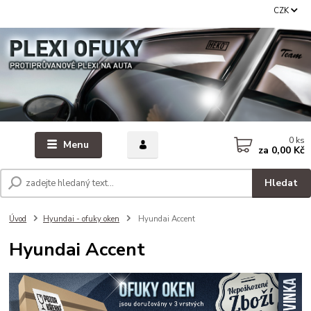
CZK
0
ks
Menu
za
0,00 Kč
Hledat
Úvod
Hyundai - ofuky oken
Hyundai Accent
Hyundai Accent