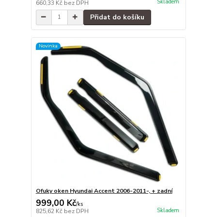
Skladem
660,33 Kč
bez DPH
Přidat do košíku
Novinka
Ofuky oken Hyundai Accent 2006-2011-, + zadní
999,00 Kč
/
ks
Skladem
825,62 Kč
bez DPH