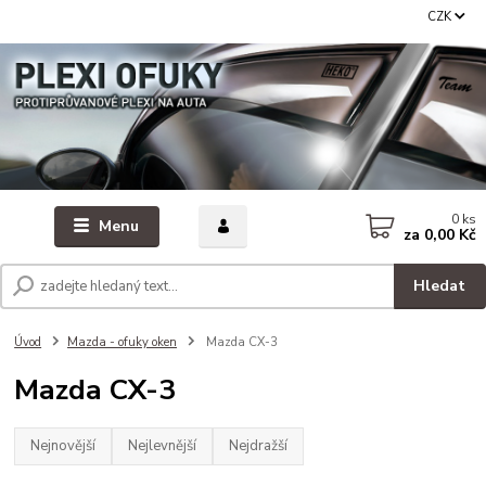
CZK
0
ks
Menu
za
0,00 Kč
Hledat
Úvod
Mazda - ofuky oken
Mazda CX-3
Mazda CX-3
Nejnovější
Nejlevnější
Nejdražší