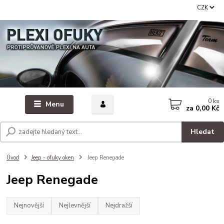
CZK
0
ks
Menu
za
0,00 Kč
Hledat
Úvod
Jeep - ofuky oken
Jeep Renegade
Jeep Renegade
Nejnovější
Nejlevnější
Nejdražší