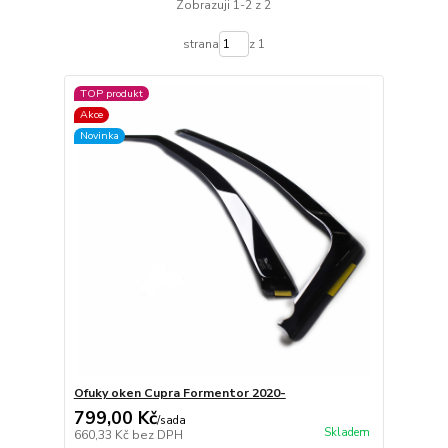
Zobrazuji 1-2 z 2
strana
z 1
TOP produkt
Akce
Novinka
Ofuky oken Cupra Formentor 2020-
799,00 Kč
/
sada
Skladem
660,33 Kč
bez DPH