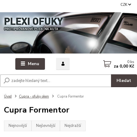
CZK
0
ks
Menu
za
0,00 Kč
Hledat
Úvod
Cupra - ofuky oken
Cupra Formentor
Cupra Formentor
Nejnovější
Nejlevnější
Nejdražší