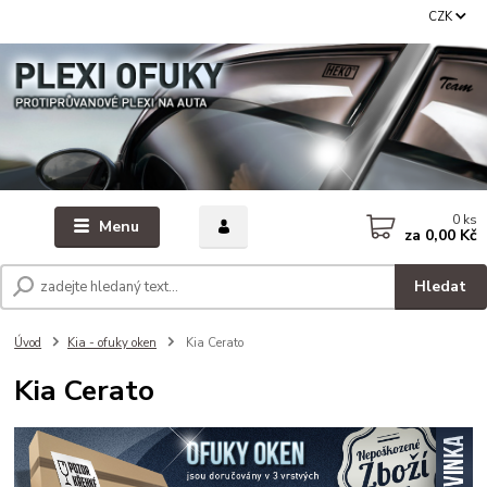
CZK
0
ks
Menu
za
0,00 Kč
Hledat
Úvod
Kia - ofuky oken
Kia Cerato
Kia Cerato