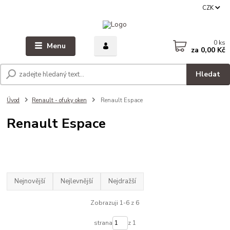
CZK
0
ks
Menu
za
0,00 Kč
Hledat
Úvod
Renault - ofuky oken
Renault Espace
Renault Espace
Nejnovější
Nejlevnější
Nejdražší
Zobrazuji 1-6 z 6
strana
z 1