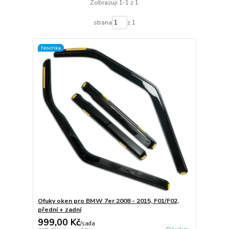
Zobrazuji 1-1 z 1
strana
z 1
Novinka
Ofuky oken pro BMW 7er 2008 - 2015, F01/F02,
přední + zadní
999,00 Kč
/
sada