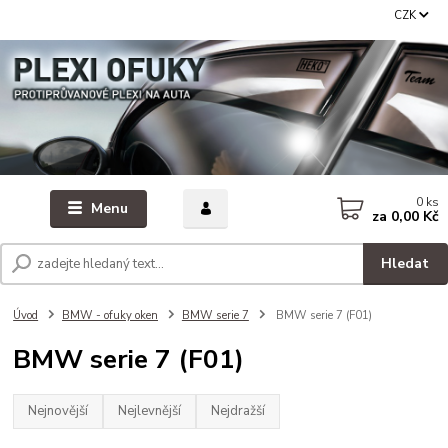
CZK
0
ks
Menu
za
0,00 Kč
Hledat
Úvod
BMW - ofuky oken
BMW serie 7
BMW serie 7 (F01)
BMW serie 7 (F01)
Nejnovější
Nejlevnější
Nejdražší