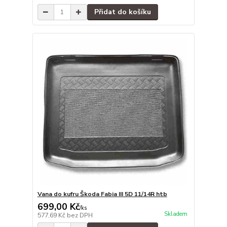
Přidat do košíku
Vana do kufru Škoda Fabia III 5D 11/14R htb
699,00 Kč
/
ks
Skladem
577,69 Kč
bez DPH