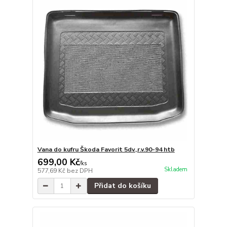
Vana do kufru Škoda Favorit 5dv.,r.v.90-94 htb
699,00 Kč
/
ks
Skladem
577,69 Kč
bez DPH
Přidat do košíku