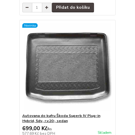
Přidat do košíku
Novinka
Autovana do kufru Škoda Superb IV Plug-in
Hybrid, 5dv., r.v.20-, sedan
699,00 Kč
/
ks
Skladem
577,69 Kč
bez DPH