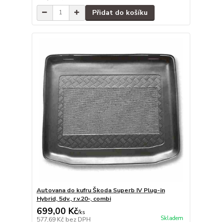
Přidat do košíku
Autovana do kufru Škoda Superb IV Plug-in
Hybrid, 5dv., r.v.20-, combi
699,00 Kč
/
ks
Skladem
577,69 Kč
bez DPH