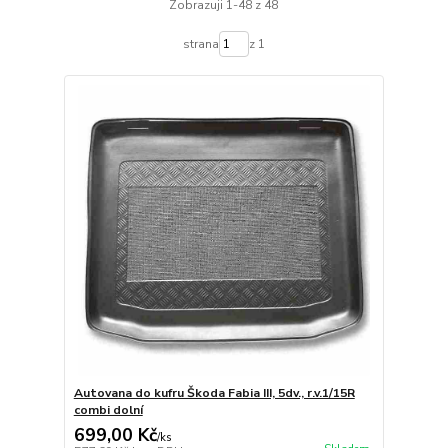
Zobrazuji 1-48 z 48
strana
z 1
Autovana do kufru Škoda Fabia III, 5dv., r.v.1/15R
combi dolní
699,00 Kč
/
ks