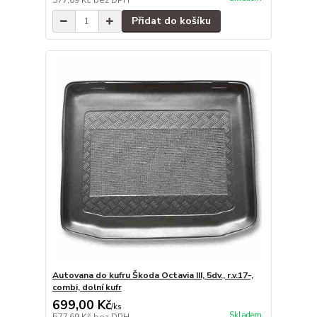
577,69 Kč
bez DPH
Přidat do košíku
Autovana do kufru Škoda Octavia III, 5dv., r.v.17-,
combi, dolní kufr
699,00 Kč
/
ks
Skladem
577,69 Kč
bez DPH