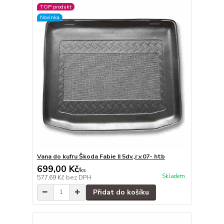
TOP produkt
Novinka
Vana do kufru Škoda Fabie II 5dv.,r.v.07- htb
699,00 Kč
/
ks
Skladem
577,69 Kč
bez DPH
Přidat do košíku