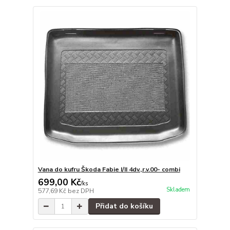
Vana do kufru Škoda Fabie I/II 4dv.,r.v.00- combi
699,00 Kč
/
ks
Skladem
577,69 Kč
bez DPH
Přidat do košíku