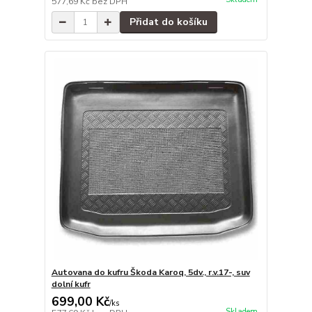
577,69 Kč
bez DPH
Přidat do košíku
Autovana do kufru Škoda Karoq, 5dv., r.v.17-, suv
dolní kufr
699,00 Kč
/
ks
Skladem