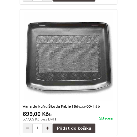
Vana do kufru Škoda Fabie I 5dv.,r.v.00- htb
699,00 Kč
/
ks
Skladem
577,69 Kč
bez DPH
Přidat do košíku