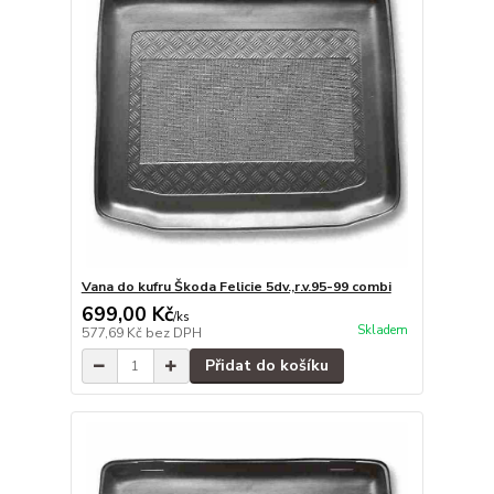
Vana do kufru Škoda Felicie 5dv.,r.v.95-99 combi
699,00 Kč
/
ks
Skladem
577,69 Kč
bez DPH
Přidat do košíku