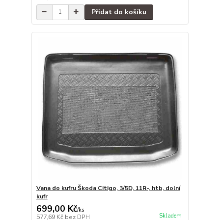
Přidat do košíku
Vana do kufru Škoda Citigo, 3/5D, 11R-, htb, dolní
kufr
699,00 Kč
/
ks
Skladem
577,69 Kč
bez DPH