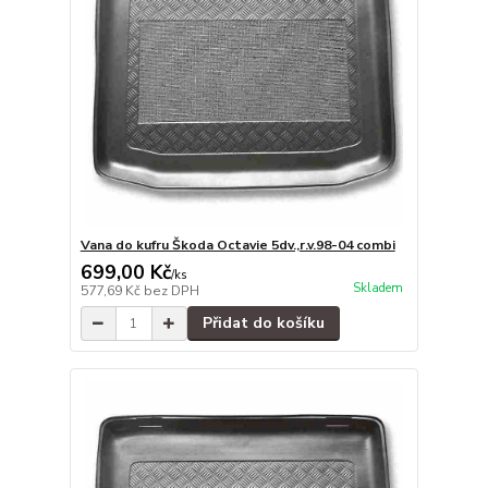
Vana do kufru Škoda Octavie 5dv.,r.v.98-04 combi
699,00 Kč
/
ks
Skladem
577,69 Kč
bez DPH
Přidat do košíku