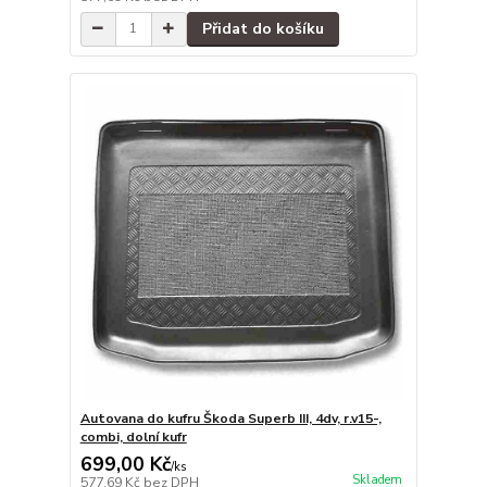
Přidat do košíku
Autovana do kufru Škoda Superb III, 4dv, r.v15-,
combi, dolní kufr
699,00 Kč
/
ks
Skladem
577,69 Kč
bez DPH