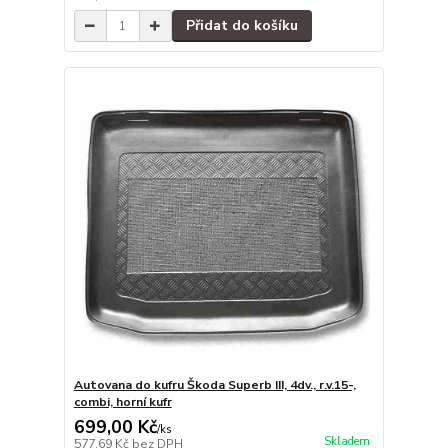
Přidat do košíku
Autovana do kufru Škoda Superb III, 4dv., r.v.15-,
combi, horní kufr
699,00 Kč
/
ks
Skladem
577,69 Kč
bez DPH