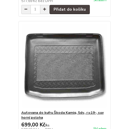
Skladem
577,69 Kč
bez DPH
Přidat do košíku
Autovana do kufru Škoda Kamiq, 5dv., r.v.19-, suv
horní poloha
699,00 Kč
/
ks
Skladem