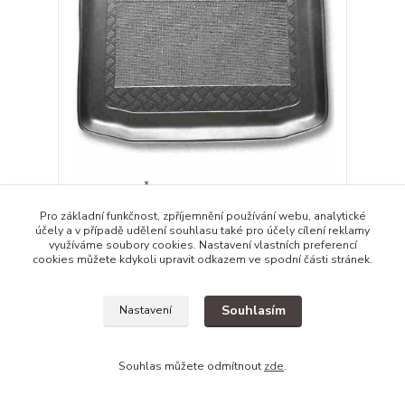
Vana do kufru Škoda Octavie 5dv.,r.v.98-04 htb
699,00 Kč
/
ks
Pro základní funkčnost, zpříjemnění používání webu, analytické
Skladem
577,69 Kč
bez DPH
účely a v případě udělení souhlasu také pro účely cílení reklamy
využíváme soubory cookies. Nastavení vlastních preferencí
Přidat do košíku
cookies můžete kdykoli upravit odkazem ve spodní části stránek.
Souhlasím
Nastavení
Souhlas můžete odmítnout
zde
.