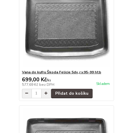
Vana do kufru Škoda Felicie 5dv.,r.v.95-99 htb
699,00 Kč
/
ks
Skladem
577,69 Kč
bez DPH
Přidat do košíku