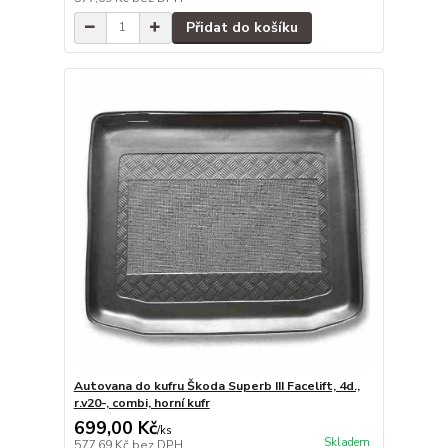
Přidat do košíku
Autovana do kufru Škoda Superb III Facelift, 4d.,
r.v20-, combi, horní kufr
699,00 Kč
/
ks
Skladem
577,69 Kč
bez DPH