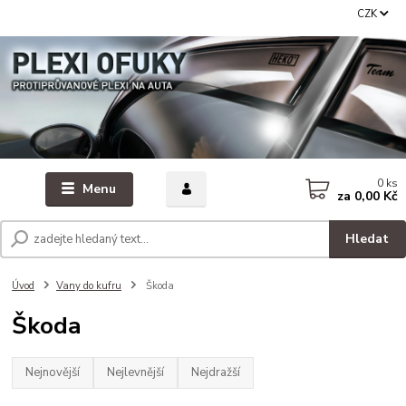
CZK
0
ks
Menu
za
0,00 Kč
Hledat
Úvod
Vany do kufru
Škoda
Škoda
Nejnovější
Nejlevnější
Nejdražší