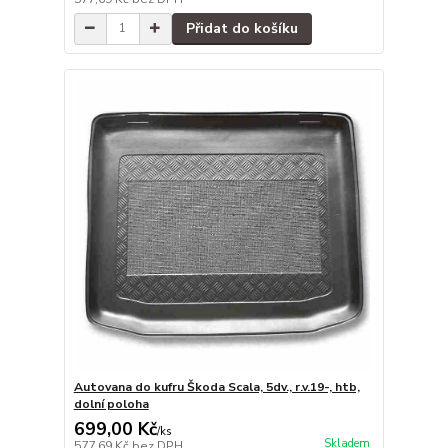
Přidat do košíku
Autovana do kufru Škoda Scala, 5dv., r.v.19-, htb,
dolní poloha
699,00 Kč
/
ks
Skladem
577,69 Kč
bez DPH