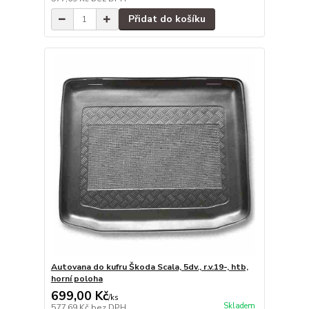
Přidat do košíku
Autovana do kufru Škoda Scala, 5dv., r.v.19-, htb,
horní poloha
699,00 Kč
/
ks
Skladem
577,69 Kč
bez DPH