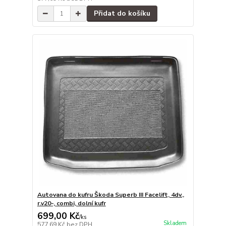
Přidat do košíku
Autovana do kufru Škoda Superb III Facelift, 4dv.,
r.v20-, combi, dolní kufr
699,00 Kč
/
ks
Skladem
577,69 Kč
bez DPH