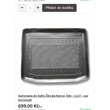
577,69 Kč
bez DPH
Přidat do košíku
Autovana do kufru Škoda Karoq, 5dv., r.v.17-, suv
horní kufr
699,00 Kč
/
ks
Skladem