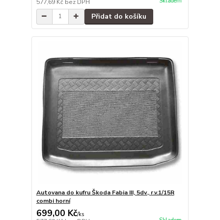
Skladem
577,69 Kč
bez DPH
Přidat do košíku
Autovana do kufru Škoda Fabia III, 5dv., r.v.1/15R
combi horní
699,00 Kč
/
ks