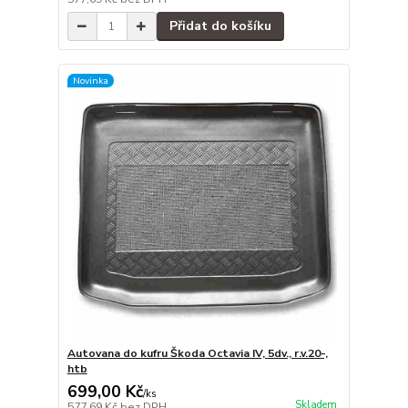
Přidat do košíku
Novinka
Autovana do kufru Škoda Octavia IV, 5dv., r.v.20-,
htb
699,00 Kč
/
ks
Skladem
577,69 Kč
bez DPH