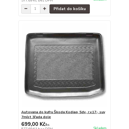
577,69 Kč
bez DPH
Přidat do košíku
Autovana do kufru Škoda Kodiaq, 5dv., r.v.17-, suv
7míst 3řada dole
699,00 Kč
/
ks
Skladem