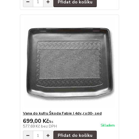
Přidat do košíku
Vana do kufru Škoda Fabie I 4dv.,r.v.00- sed
699,00 Kč
/
ks
Skladem
577,69 Kč
bez DPH
Přidat do košíku