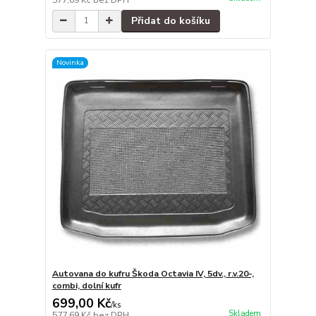
Přidat do košíku
Novinka
Autovana do kufru Škoda Octavia IV, 5dv., r.v.20-,
combi, dolní kufr
699,00 Kč
/
ks
Skladem
577,69 Kč
bez DPH