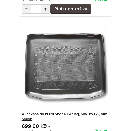
577,69 Kč
bez DPH
Přidat do košíku
Autovana do kufru Škoda Kodiaq, 5dv., r.v.17-, suv
5míst
699,00 Kč
/
ks
Skladem