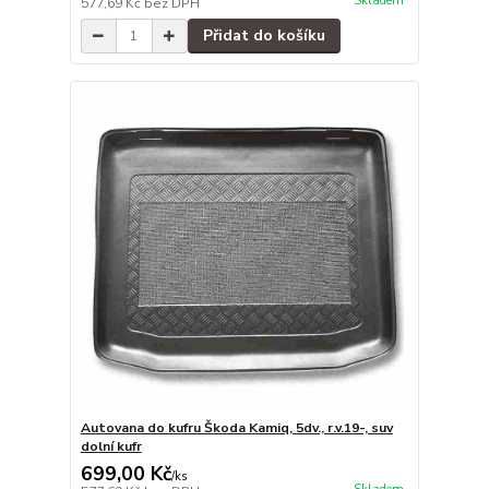
Skladem
577,69 Kč
bez DPH
Přidat do košíku
Autovana do kufru Škoda Kamiq, 5dv., r.v.19-, suv
dolní kufr
699,00 Kč
/
ks