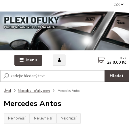
CZK
0
ks
Menu
za
0,00 Kč
Hledat
Úvod
Mercedes - ofuky oken
Mercedes Antos
Mercedes Antos
Nejnovější
Nejlevnější
Nejdražší