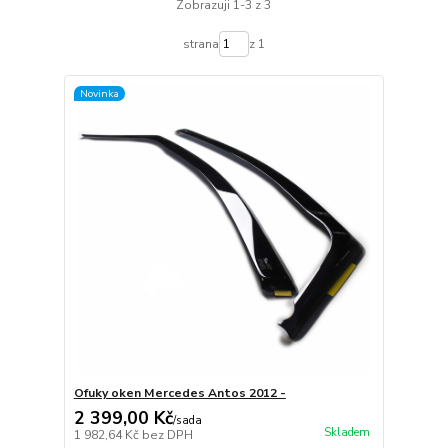
Zobrazuji 1-3 z 3
strana
z 1
Novinka
Ofuky oken Mercedes Antos 2012 -
2 399,00 Kč
/
sada
Skladem
1 982,64 Kč
bez DPH