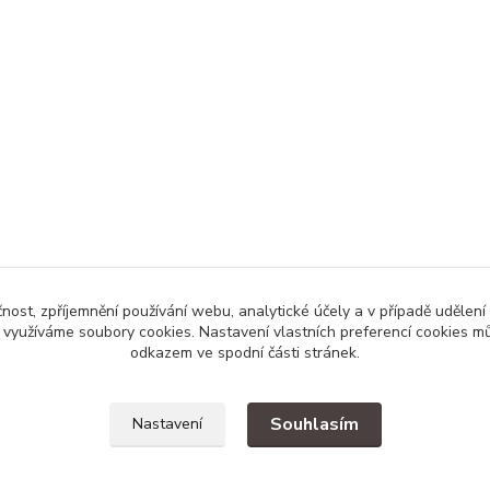
čnost, zpříjemnění používání webu, analytické účely a v případě udělení
y využíváme soubory cookies. Nastavení vlastních preferencí cookies mů
odkazem ve spodní části stránek.
Souhlasím
Nastavení