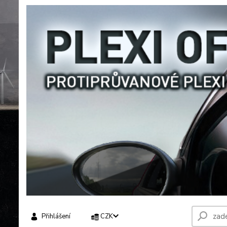
Přihlášení
CZK