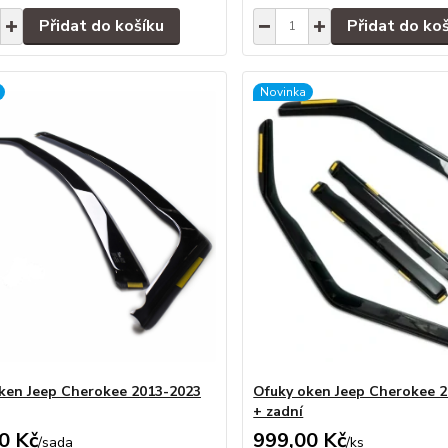
Přidat do košíku
Přidat do ko
Novinka
ken Jeep Cherokee 2013-2023
Ofuky oken Jeep Cherokee 2
+ zadní
0 Kč
999,00 Kč
/
sada
/
ks