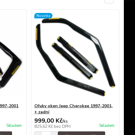
Novinka
1997-2001
Ofuky oken Jeep Cherokee 1997-2001,
+ zadní
999,00 Kč
/
ks
Skladem
Skladem
825,62 Kč
bez DPH