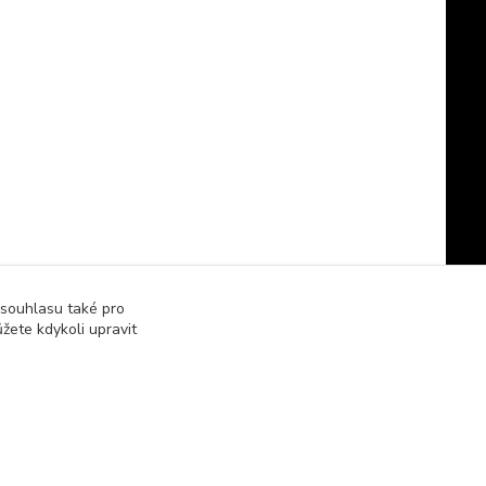
 souhlasu také pro
žete kdykoli upravit