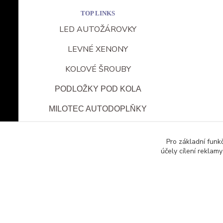
TOP LINKS
LED AUTOŽÁROVKY
LEVNÉ XENONY
KOLOVÉ ŠROUBY
PODLOŽKY POD KOLA
MILOTEC AUTODOPLŇKY
FUKY
Pro základní funk
účely cílení reklam