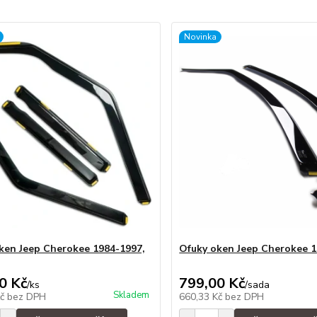
Novinka
ken Jeep Cherokee 1984-1997,
Ofuky oken Jeep Cherokee 
0 Kč
799,00 Kč
/
ks
/
sada
Skladem
Kč
bez DPH
660,33 Kč
bez DPH