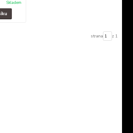
Skladem
šíku
strana
z 1