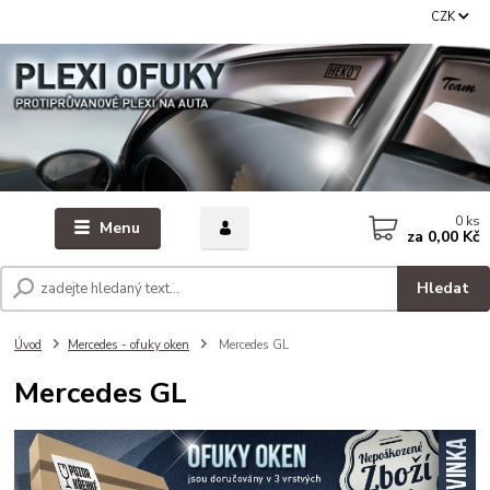
CZK
0
ks
Menu
za
0,00 Kč
Hledat
Úvod
Mercedes - ofuky oken
Mercedes GL
Mercedes GL