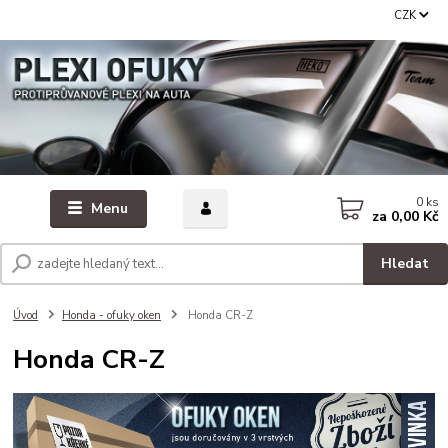
CZK
0
ks
Menu
za
0,00 Kč
Hledat
Úvod
Honda - ofuky oken
Honda CR-Z
Honda CR-Z