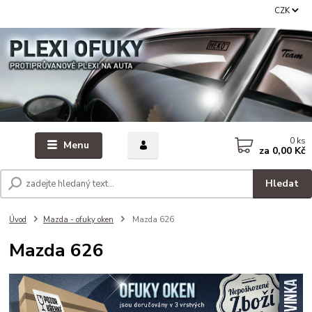
CZK
0
ks
Menu
za
0,00 Kč
Hledat
Úvod
Mazda - ofuky oken
Mazda 626
Mazda 626