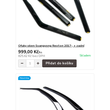
Ofuky oken Ssangyong Rexton 2017-, + zadní
999,00 Kč
/
ks
Skladem
825,62 Kč
bez DPH
Přidat do košíku
Novinka