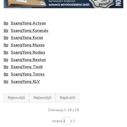
SsangYong Actyon
SsangYong Korando
SsangYong Kyron
SsangYong Musso
SsangYong Rodius
SsangYong Rexton
SsangYong Tivoli
SsangYong Torres
SsangYong XLV
Nejnovější
Nejlevnější
Nejdražší
Zobrazuji 1-19 z 19
strana
z 1