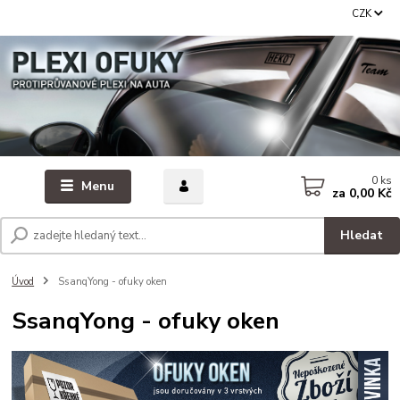
CZK
0
ks
Menu
za
0,00 Kč
Hledat
Úvod
SsanqYong - ofuky oken
SsanqYong - ofuky oken