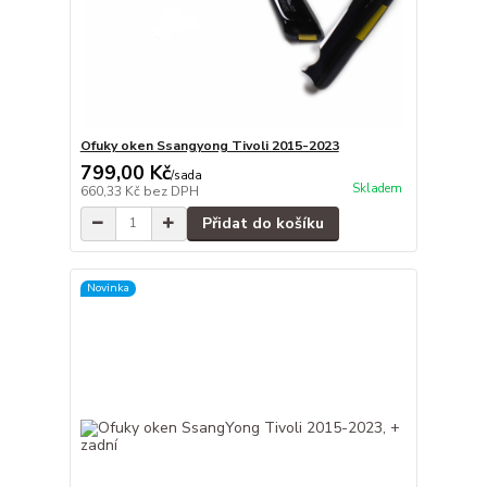
Ofuky oken Ssangyong Tivoli 2015-2023
799,00 Kč
/
sada
Skladem
660,33 Kč
bez DPH
Přidat do košíku
Novinka