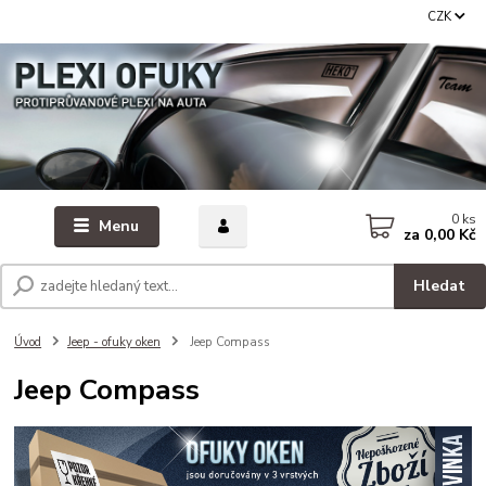
CZK
0
ks
Menu
za
0,00 Kč
Hledat
Úvod
Jeep - ofuky oken
Jeep Compass
Jeep Compass