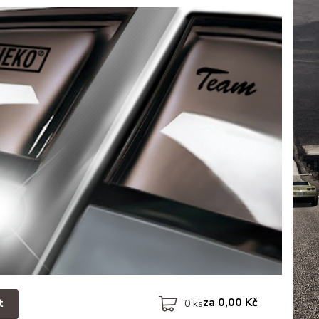
za
0,00 Kč
t
0
ks