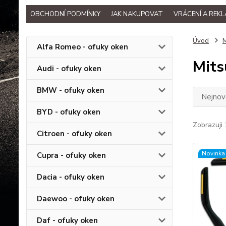
OBCHODNÍ PODMÍNKY
JAK NAKUPOVAT
VRÁCENÍ A REK
Úvod
M
Alfa Romeo - ofuky oken
Mits
Audi - ofuky oken
BMW - ofuky oken
Nejnově
BYD - ofuky oken
Zobrazuji 
Citroen - ofuky oken
Novinka
Cupra - ofuky oken
Dacia - ofuky oken
Daewoo - ofuky oken
Daf - ofuky oken