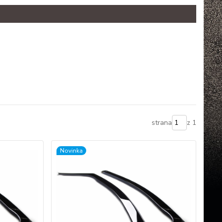
strana
z 1
Novinka