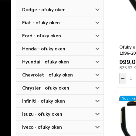
Dodge - ofuky oken
Fiat - ofuky oken
Ford - ofuky oken
Ofuky o
Honda - ofuky oken
1996-20
999,0
Hyundai - ofuky oken
825,62 
Chevrolet - ofuky oken
Chrysler - ofuky oken
Novinka
Infiniti - ofuky oken
Isuzu - ofuky oken
Iveco - ofuky oken