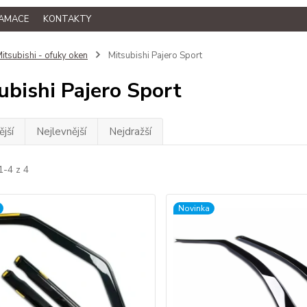
LAMACE
KONTAKTY
itsubishi - ofuky oken
Mitsubishi Pajero Sport
ubishi Pajero Sport
jší
Nejlevnější
Nejdražší
1-4 z 4
Novinka