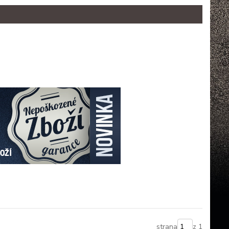
strana
z 1