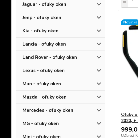
Jaguar - ofuky oken
Jeep - ofuky oken
Novinka
Kia - ofuky oken
Lancia - ofuky oken
Land Rover - ofuky oken
Lexus - ofuky oken
Man - ofuky oken
Mazda - ofuky oken
Mercedes - ofuky oken
Ofuky o
2020, +
MG - ofuky oken
999,0
825,62 
Mini - ofuky oken