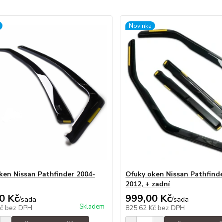
Novinka
ken Nissan Pathfinder 2004-
Ofuky oken Nissan Pathfind
2012, + zadní
0 Kč
999,00 Kč
/
sada
/
sada
Skladem
Kč
bez DPH
825,62 Kč
bez DPH