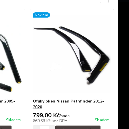
Novinka
er 2005-
Ofuky oken Nissan Pathfinder 2012-
2020
799,00 Kč
/
sada
Skladem
Skladem
660,33 Kč
bez DPH