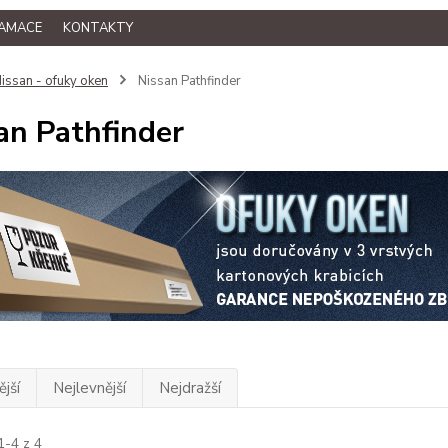
LAMACE
KONTAKTY
issan - ofuky oken
Nissan Pathfinder
an Pathfinder
jší
Nejlevnější
Nejdražší
1-4 z 4