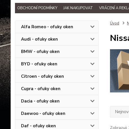
OBCHODNÍ PODMÍNKY
JAK NAKUPOVAT
VRÁCENÍ A REK
Úvod
N
Alfa Romeo - ofuky oken
Niss
Audi - ofuky oken
BMW - ofuky oken
BYD - ofuky oken
Citroen - ofuky oken
Cupra - ofuky oken
Dacia - ofuky oken
Nejnově
Daewoo - ofuky oken
Daf - ofuky oken
Zobrazuji 