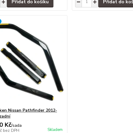
Přidat do košíku
Přidat do ko
ken Nissan Pathfinder 2012-
 zadní
0 Kč
/
sada
Skladem
Kč
bez DPH