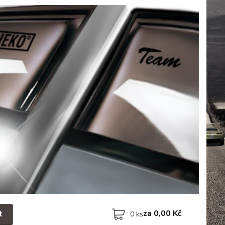
za
0,00 Kč
t
0
ks