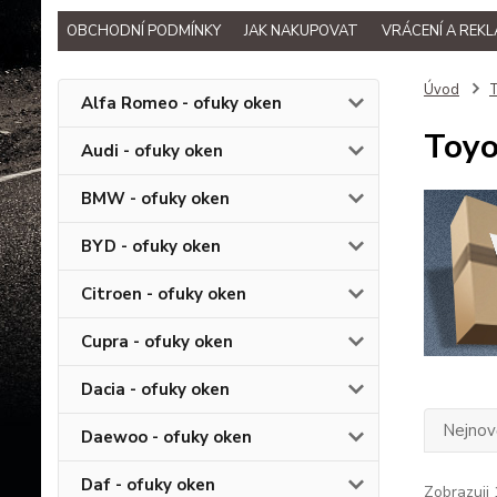
OBCHODNÍ PODMÍNKY
JAK NAKUPOVAT
VRÁCENÍ A REK
Úvod
T
Alfa Romeo - ofuky oken
Toyo
Audi - ofuky oken
BMW - ofuky oken
BYD - ofuky oken
Citroen - ofuky oken
Cupra - ofuky oken
Dacia - ofuky oken
Nejnově
Daewoo - ofuky oken
Daf - ofuky oken
Zobrazuji 