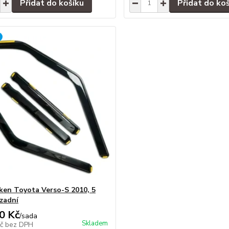
Přidat do košíku
Přidat do ko
ken Toyota Verso-S 2010, 5
 zadní
0 Kč
/
sada
Skladem
Kč
bez DPH