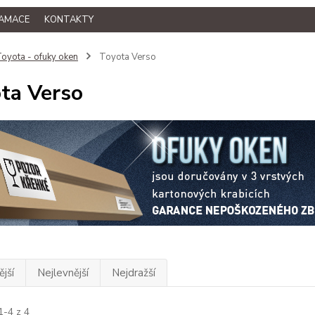
LAMACE
KONTAKTY
oyota - ofuky oken
Toyota Verso
ta Verso
jší
Nejlevnější
Nejdražší
1-4 z 4