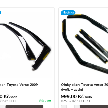
Novinka
ken Toyota Verso 2009-
Ofuky oken Toyota Verso 20
dveří, + zadní
0 Kč
999,00 Kč
/
sada
/
sada
Skladem
Kč
bez DPH
825,62 Kč
bez DPH