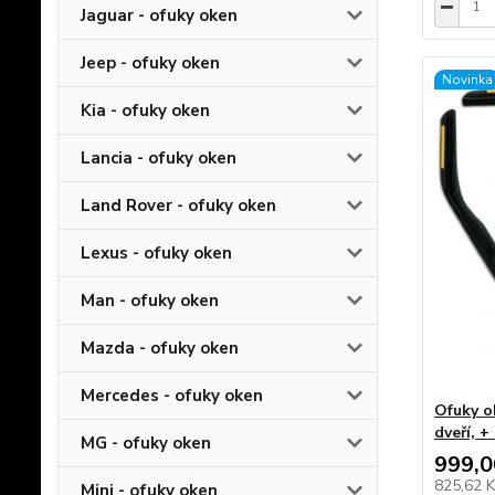
Jaguar - ofuky oken
Jeep - ofuky oken
Novinka
Kia - ofuky oken
Lancia - ofuky oken
Land Rover - ofuky oken
Lexus - ofuky oken
Man - ofuky oken
Mazda - ofuky oken
Mercedes - ofuky oken
Ofuky o
dveří, +
MG - ofuky oken
999,0
825,62 
Mini - ofuky oken