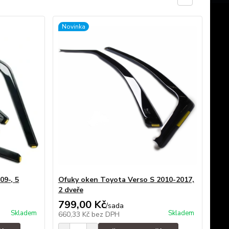
Novinka
09-, 5
Ofuky oken Toyota Verso S 2010-2017,
2 dveře
799,00 Kč
/
sada
Skladem
Skladem
660,33 Kč
bez DPH