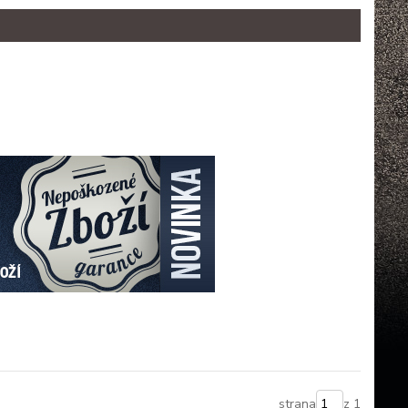
strana
z 1