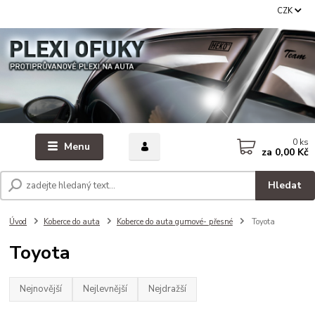
CZK
0
ks
Menu
za
0,00 Kč
Hledat
Úvod
Koberce do auta
Koberce do auta gumové- přesné
Toyota
Toyota
Nejnovější
Nejlevnější
Nejdražší