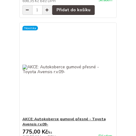
Skladem
698,35 Kč
bez DPH
Přidat do košíku
Novinka
AKCE: Autokoberce gumové přesné - Toyota
Avensis r.v.09-
775,00 Kč
/
ks