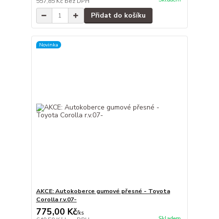
557,85 Kč
bez DPH
Přidat do košíku
Novinka
AKCE: Autokoberce gumové přesné - Toyota
Corolla r.v.07-
775,00 Kč
/
ks
Skladem