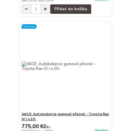
640,50 Kč
bez DPH
Přidat do košíku
Novinka
AKCE: Autokoberce gumové přesné - Toyota Rav
IV r.v.10-
775,00 Kč
/
ks
Skladem