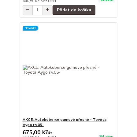
Skladem
640,50 Kč
bez DPH
Přidat do košíku
Novinka
AKCE: Autokoberce gumové přesné - Toyota
Aygo r.v.05-
675,00 Kč
/
ks
Skladem