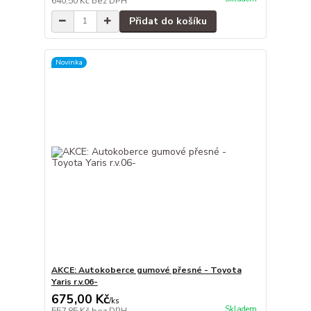
640,50 Kč
bez DPH
Přidat do košíku
Novinka
AKCE: Autokoberce gumové přesné - Toyota
Yaris r.v.06-
675,00 Kč
/
ks
Skladem