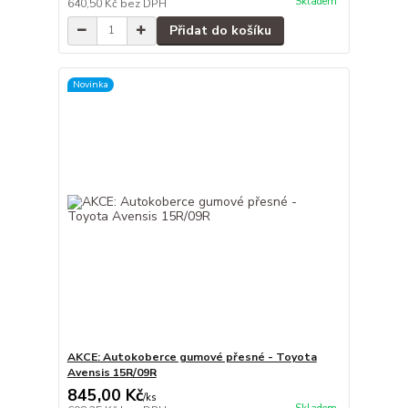
Skladem
640,50 Kč
bez DPH
Přidat do košíku
Novinka
AKCE: Autokoberce gumové přesné - Toyota
Avensis 15R/09R
845,00 Kč
/
ks