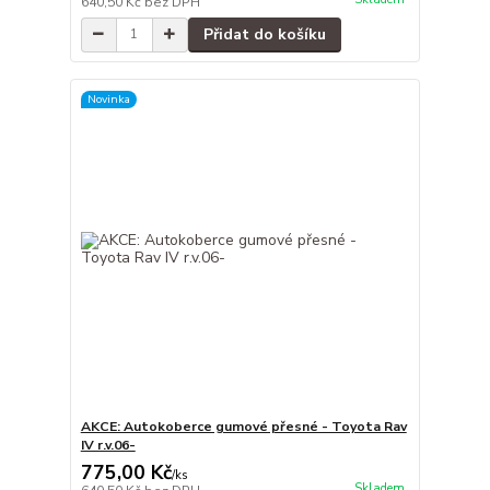
640,50 Kč
bez DPH
Přidat do košíku
Novinka
AKCE: Autokoberce gumové přesné - Toyota Rav
IV r.v.06-
775,00 Kč
/
ks
Skladem