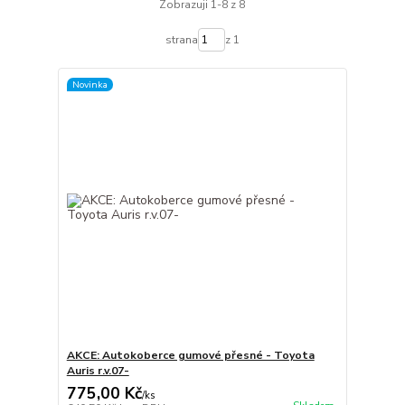
Zobrazuji 1-8 z 8
strana
z 1
Novinka
AKCE: Autokoberce gumové přesné - Toyota
Auris r.v.07-
775,00 Kč
/
ks