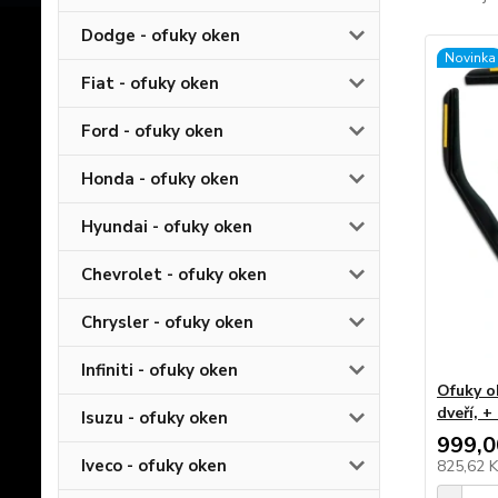
Dodge - ofuky oken
Novinka
Fiat - ofuky oken
Ford - ofuky oken
Honda - ofuky oken
Hyundai - ofuky oken
Chevrolet - ofuky oken
Chrysler - ofuky oken
Infiniti - ofuky oken
Ofuky o
dveří, +
Isuzu - ofuky oken
999,0
Iveco - ofuky oken
825,62 