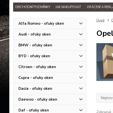
OBCHODNÍ PODMÍNKY
JAK NAKUPOVAT
VRÁCENÍ A REK
Úvod
O
Alfa Romeo - ofuky oken
Opel
Audi - ofuky oken
BMW - ofuky oken
BYD - ofuky oken
Citroen - ofuky oken
Cupra - ofuky oken
Dacia - ofuky oken
Nejnově
Daewoo - ofuky oken
Daf - ofuky oken
Zobrazuji 