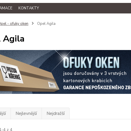
LAMACE
KONTAKTY
pel - ofuky oken
Opel Agila
 Agila
jší
Nejlevnější
Nejdražší
1-4 z 4