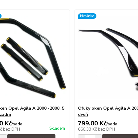
Novinka
ken Opel Agila A 2000 -2008, 5
Ofuky oken Opel Agila A 20
 zadní
dveří
0 Kč
799,00 Kč
/
sada
/
sada
Skladem
Kč
bez DPH
660,33 Kč
bez DPH