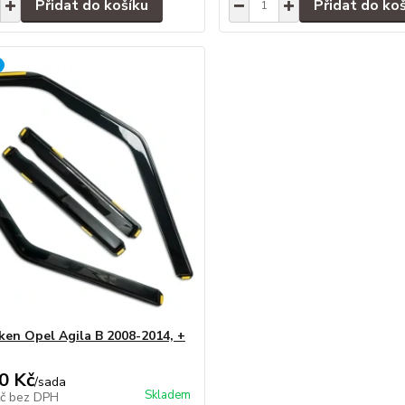
Přidat do košíku
Přidat do ko
ken Opel Agila B 2008-2014, +
0 Kč
/
sada
Skladem
Kč
bez DPH