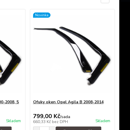
Novinka
00-2008, 5
Ofuky oken Opel Agila B 2008-2014
799,00 Kč
/
sada
Skladem
Skladem
660,33 Kč
bez DPH