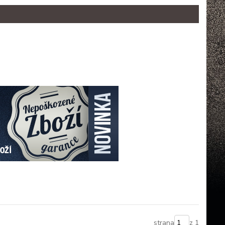
strana
z 1