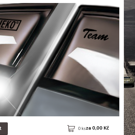
za
0,00 Kč
t
0
ks