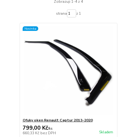
Zobrazuji 1-4 z 4
strana
z 1
Novinka
Ofuky oken Renault Captur 2013-2020
799,00 Kč
/
ks
Skladem
660,33 Kč
bez DPH