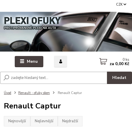
CZK
0
ks
Menu
za
0,00 Kč
Hledat
Úvod
Renault - ofuky oken
Renault Captur
Renault Captur
Nejnovější
Nejlevnější
Nejdražší