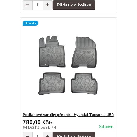
Přidat do košíku
Novinka
Podlahové vaničky přesné - Hyundai Tucson II. 15R
780,00 Kč
/
ks
Skladem
644,63 Kč
bez DPH
Přidat do košíku