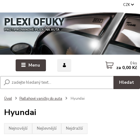
CZK
0
ks
Menu
za
0,00 Kč
Hledat
Úvod
Podlahové vaničky do auta
Hyundai
Hyundai
Nejnovější
Nejlevnější
Nejdražší