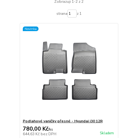
Zobrazuji 1-2 z 2
strana
z 1
Novinka
Podlahové vaničky přesné - Hyundai i30 12R
780,00 Kč
/
ks
Skladem
644,63 Kč
bez DPH