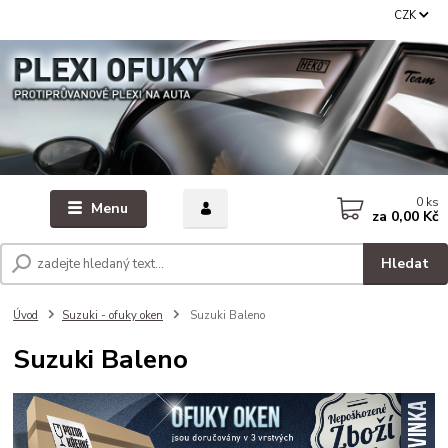
CZK
0
ks
Menu
za
0,00 Kč
Hledat
Úvod
Suzuki - ofuky oken
Suzuki Baleno
Suzuki Baleno