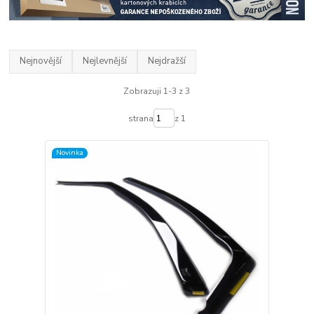
Nejnovější
Nejlevnější
Nejdražší
Zobrazuji 1-3 z 3
strana
z 1
Novinka