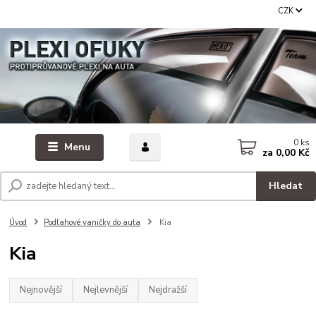
CZK
0
ks
Menu
za
0,00 Kč
Hledat
Úvod
Podlahové vaničky do auta
Kia
Kia
Nejnovější
Nejlevnější
Nejdražší