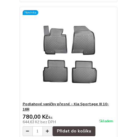
Novinka
Podlahové vaničky přesné - Kia Sportage III 10-
16R
780,00 Kč
/
ks
Skladem
644,63 Kč
bez DPH
Přidat do košíku