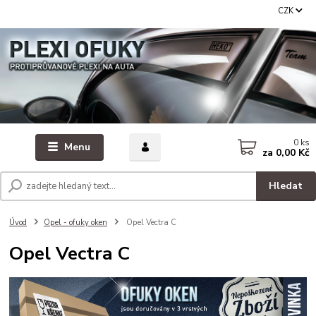
CZK
0
ks
Menu
za
0,00 Kč
Hledat
Úvod
Opel - ofuky oken
Opel Vectra C
Opel Vectra C