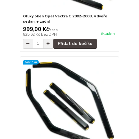
Ofuky oken Opel Vectra C 2002-2008, 4 dveře,
sedan, + zadní
999,00 Kč
/
sada
Skladem
825,62 Kč
bez DPH
Přidat do košíku
Novinka