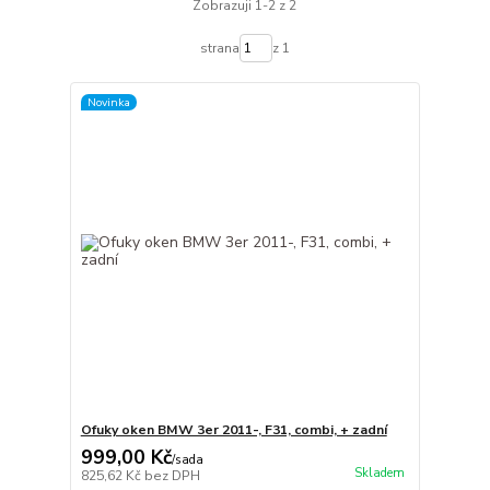
Zobrazuji 1-2 z 2
strana
z 1
Novinka
Ofuky oken BMW 3er 2011-, F31, combi, + zadní
999,00 Kč
/
sada
Skladem
825,62 Kč
bez DPH