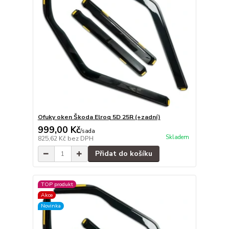
Ofuky oken Škoda Elroq 5D 25R (+zadní)
999,00 Kč
/
sada
Skladem
825,62 Kč
bez DPH
Přidat do košíku
TOP produkt
Akce
Novinka