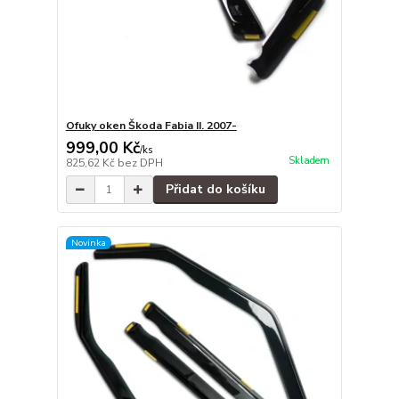
Ofuky oken Škoda Fabia II. 2007-
999,00 Kč
/
ks
Skladem
825,62 Kč
bez DPH
Přidat do košíku
Novinka