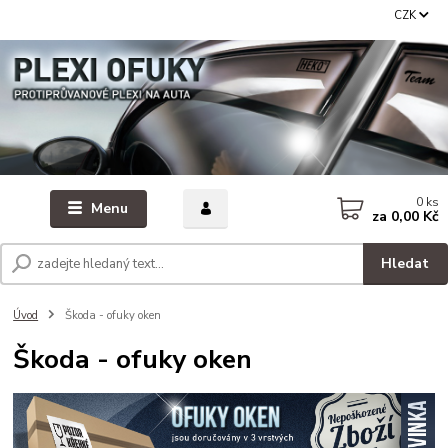
CZK
0
ks
Menu
za
0,00 Kč
Hledat
Úvod
Škoda - ofuky oken
Škoda - ofuky oken