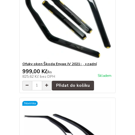
Ofuky oken Škoda Enyaq iV 2021- , +zadní
999,00 Kč
/
ks
Skladem
825,62 Kč
bez DPH
Přidat do košíku
Novinka