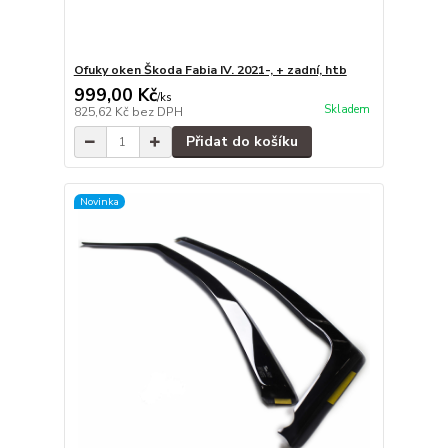
Ofuky oken Škoda Fabia IV. 2021-, + zadní, htb
999,00 Kč
/
ks
Skladem
825,62 Kč
bez DPH
Přidat do košíku
Novinka