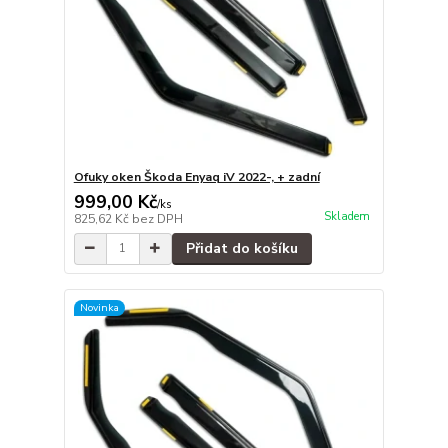
Ofuky oken Škoda Enyaq iV 2022-, + zadní
999,00 Kč
/
ks
Skladem
825,62 Kč
bez DPH
Přidat do košíku
Novinka