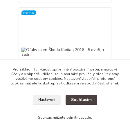
Novinka
Pro základní funkčnost, zpříjemnění používání webu, analytické
účely a v případě udělení souhlasu také pro účely cílení reklamy
využíváme soubory cookies. Nastavení vlastních preferencí
cookies můžete kdykoli upravit odkazem ve spodní části stránek.
Souhlasím
Ofuky oken Škoda Kodiaq 2016-, 5 dveří, + zadní
Nastavení
999,00 Kč
/
ks
Skladem
825,62 Kč
bez DPH
Souhlas můžete odmítnout
zde
.
Přidat do košíku