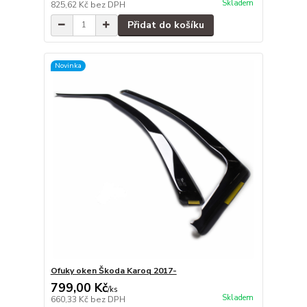
Skladem
825,62 Kč
bez DPH
Přidat do košíku
Novinka
Ofuky oken Škoda Karoq 2017-
799,00 Kč
/
ks
Skladem
660,33 Kč
bez DPH