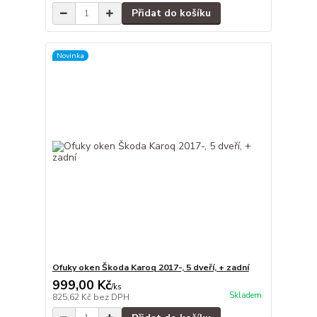
Přidat do košíku
Novinka
Ofuky oken Škoda Karoq 2017-, 5 dveří, + zadní
999,00 Kč
/
ks
Skladem
825,62 Kč
bez DPH