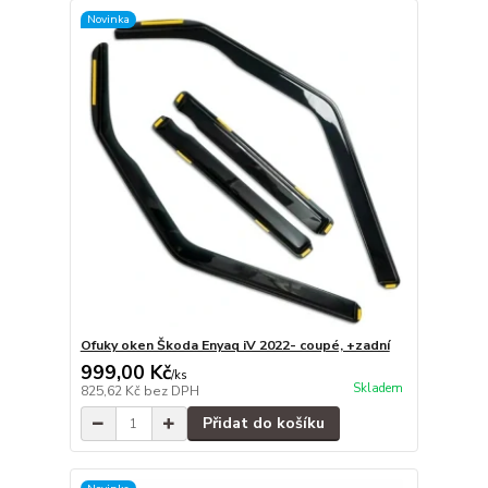
Novinka
Ofuky oken Škoda Enyaq iV 2022- coupé, +zadní
999,00 Kč
/
ks
Skladem
825,62 Kč
bez DPH
Přidat do košíku