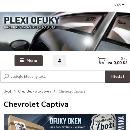
CZK
0
ks
Menu
za
0,00 Kč
Hledat
Úvod
Chevrolet - ofuky oken
Chevrolet Captiva
Chevrolet Captiva