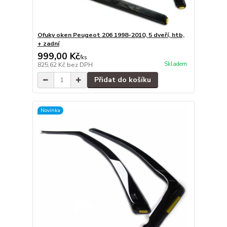
Ofuky oken Peugeot 206 1998-2010, 5 dveří, htb,
+ zadní
999,00 Kč
/
ks
Skladem
825,62 Kč
bez DPH
Přidat do košíku
Novinka