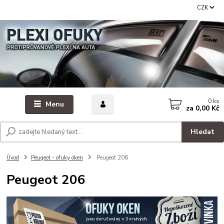
CZK
0
ks
Menu
za
0,00 Kč
Hledat
Úvod
Peugeot - ofuky oken
Peugeot 206
Peugeot 206