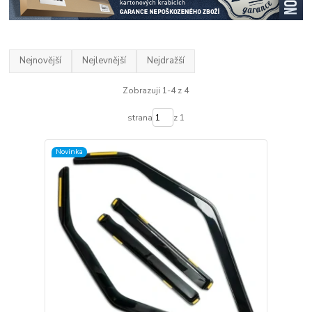
Nejnovější
Nejlevnější
Nejdražší
Zobrazuji 1-4 z 4
strana
z 1
Novinka