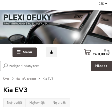
CZK
0
ks
Menu
za
0,00 Kč
Hledat
Úvod
Kia - ofuky oken
Kia EV3
Kia EV3
Nejnovější
Nejlevnější
Nejdražší