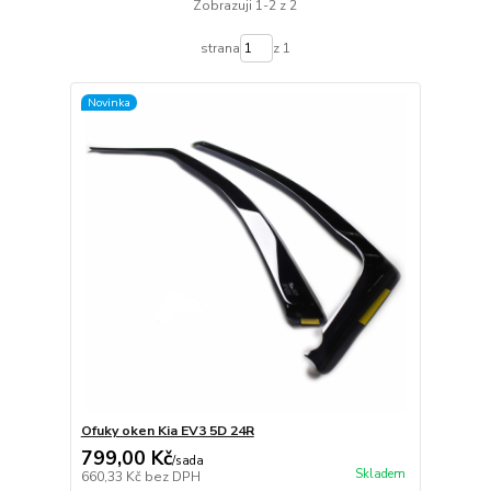
Zobrazuji 1-2 z 2
strana
z 1
Novinka
Ofuky oken Kia EV3 5D 24R
799,00 Kč
/
sada
Skladem
660,33 Kč
bez DPH