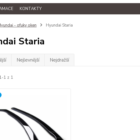
LAMACE
KONTAKTY
yundai - ofuky oken
Hyundai Staria
dai Staria
jší
Nejlevnější
Nejdražší
1-1 z 1