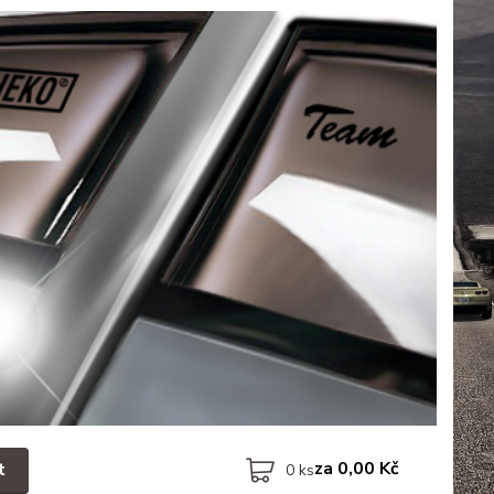
za
0,00 Kč
t
0
ks