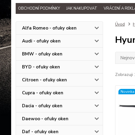
OBCHODNÍ PODMÍNKY
JAK NAKUPOVAT
VRÁCENÍ A REK
Úvod
H
Alfa Romeo - ofuky oken
Hyun
Audi - ofuky oken
BMW - ofuky oken
Nejnově
BYD - ofuky oken
Zobrazuji 
Citroen - ofuky oken
Novinka
Cupra - ofuky oken
Dacia - ofuky oken
Daewoo - ofuky oken
Daf - ofuky oken