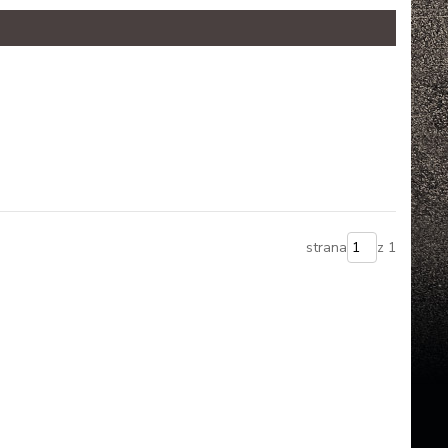
strana
z 1