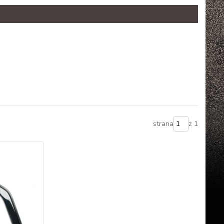
strana
z 1