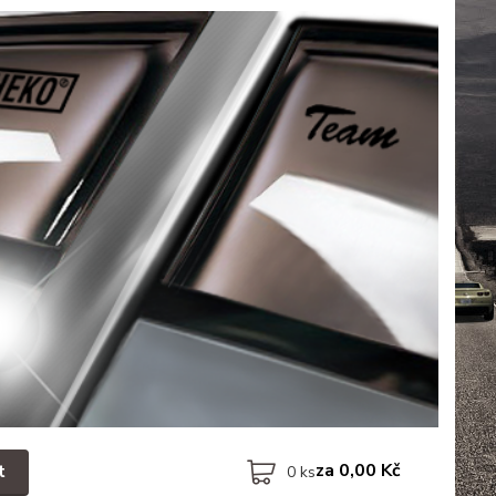
za
0,00 Kč
t
0
ks