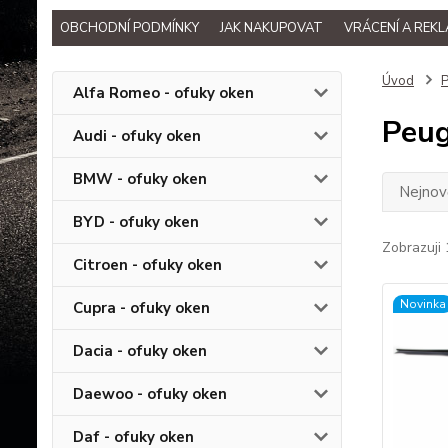
OBCHODNÍ PODMÍNKY
JAK NAKUPOVAT
VRÁCENÍ A REK
Úvod
P
Alfa Romeo - ofuky oken
Peug
Audi - ofuky oken
BMW - ofuky oken
Nejnově
BYD - ofuky oken
Zobrazuji 
Citroen - ofuky oken
Novinka
Cupra - ofuky oken
Dacia - ofuky oken
Daewoo - ofuky oken
Daf - ofuky oken