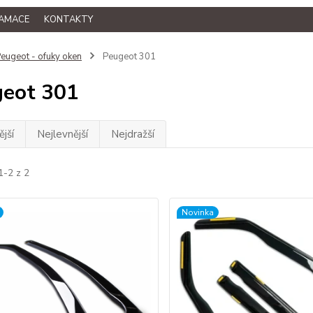
LAMACE
KONTAKTY
eugeot - ofuky oken
Peugeot 301
eot 301
jší
Nejlevnější
Nejdražší
1-2 z 2
Novinka