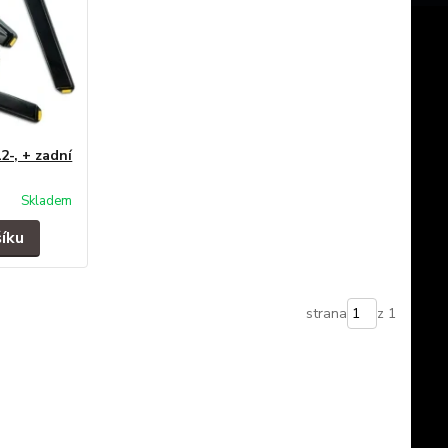
2-, + zadní
Skladem
šíku
strana
z 1