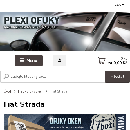
CZK
0
ks
Menu
za
0,00 Kč
Hledat
Úvod
Fiat - ofuky oken
Fiat Strada
Fiat Strada