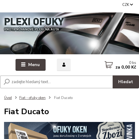
CZK
0
ks
Menu
za
0,00 Kč
Hledat
Úvod
Fiat - ofuky oken
Fiat Ducato
Fiat Ducato