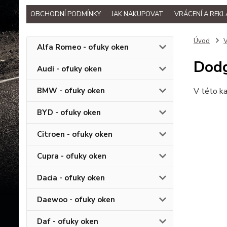
OBCHODNÍ PODMÍNKY
JAK NAKUPOVAT
VRÁCENÍ A REK
Úvod
V
Alfa Romeo - ofuky oken
Dodg
Audi - ofuky oken
BMW - ofuky oken
V této ka
BYD - ofuky oken
Citroen - ofuky oken
Cupra - ofuky oken
Dacia - ofuky oken
Daewoo - ofuky oken
Daf - ofuky oken