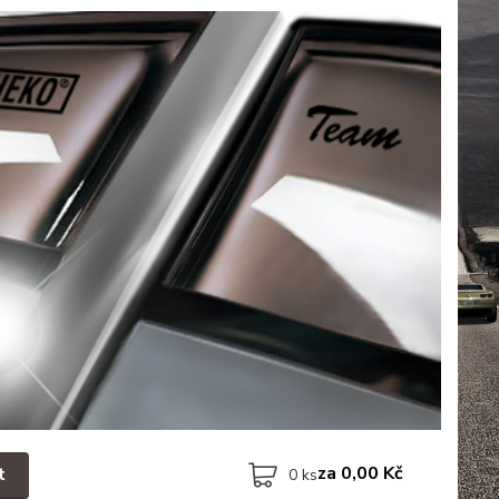
za
0,00 Kč
t
0
ks