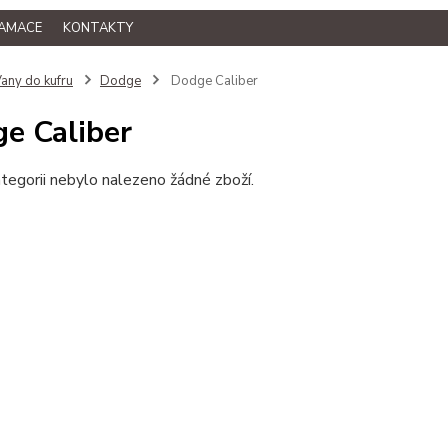
LAMACE
KONTAKTY
any do kufru
Dodge
Dodge Caliber
e Caliber
tegorii nebylo nalezeno žádné zboží.