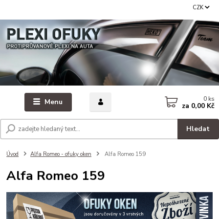
CZK
0
ks
Menu
za
0,00 Kč
Hledat
Úvod
Alfa Romeo - ofuky oken
Alfa Romeo 159
Alfa Romeo 159