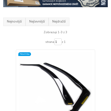
Nejnovější
Nejlevnější
Nejdražší
Zobrazuji 1-3 z 3
strana
z 1
Novinka