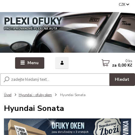
CZK
0
ks
Menu
za
0,00 Kč
Hledat
Úvod
Hyundai - ofuky oken
Hyundai Sonata
Hyundai Sonata