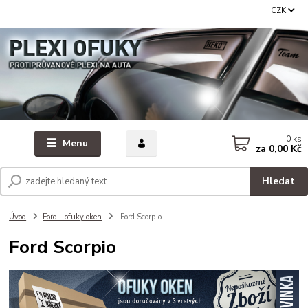
CZK
0
ks
Menu
za
0,00 Kč
Hledat
Úvod
Ford - ofuky oken
Ford Scorpio
Ford Scorpio