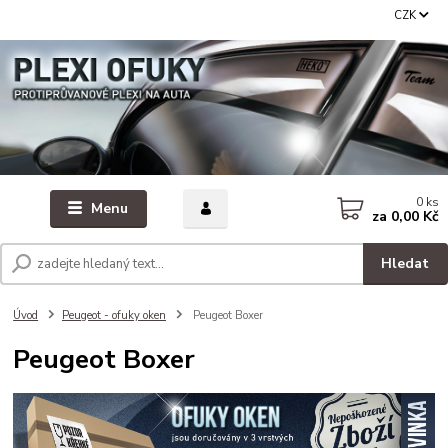
CZK
0
ks
Menu
za
0,00 Kč
Hledat
Úvod
Peugeot - ofuky oken
Peugeot Boxer
Peugeot Boxer