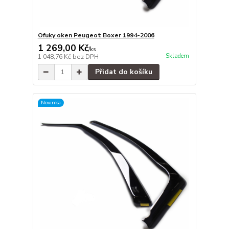
Ofuky oken Peugeot Boxer 1994-2006
1 269,00 Kč
/
ks
Skladem
1 048,76 Kč
bez DPH
Přidat do košíku
Novinka