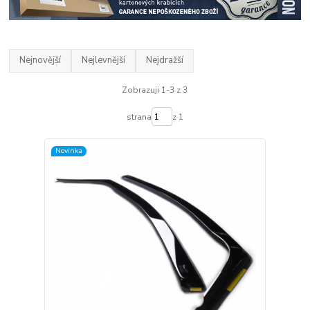
Nejnovější
Nejlevnější
Nejdražší
Zobrazuji 1-3 z 3
strana
z 1
Novinka