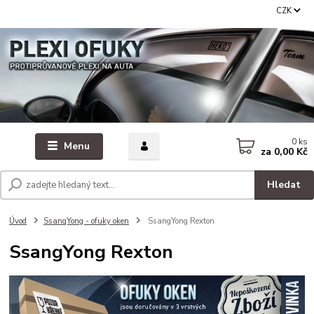
CZK
0
ks
Menu
za
0,00 Kč
Hledat
Úvod
SsanqYong - ofuky oken
SsangYong Rexton
SsangYong Rexton